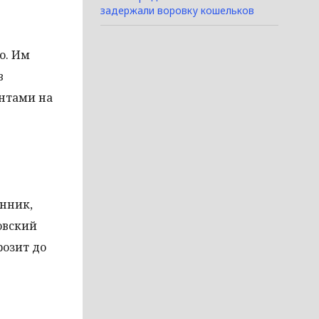
задержали воровку кошельков
о. Им
в
ентами на
енник,
овский
розит до