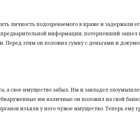
ить личность подозреваемого в краже и задержали ег
о предварительной информации, потерпевший зашел 
ги. Перед этим он положил сумку с деньгами и докум
а, а свое имущество забыл. Им и завладел злоумышл
 Обнаруженные им наличные он положил на свой банк
рганов изъяли у него чужое имущество. Теперь ему г